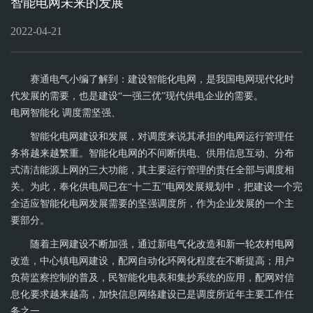
智能电网未来的发展
ELECTRONICON
赛
官网
2022-04-21
通
官
赛通电气
小编了解到：建设智能化电网，是我国电网现代化时
网
代发展的需要，也是建设“一强三优”现代供电企业的需要。
电网智能化 调度需坚强、
智能化电网建设和发展，对调度来说其承担的电网运行管理任
务将越来越繁重。智能化电网的不间断供电、供用信息互动、分布
式清洁能源上网的三大功能，其主要运行管理的责任全部与调度相
关。为此，奉化供电局已在“十二五”电网发展规划中，把建设一个完
全适应智能化电网发展需要的坚强调度所，作为企业发展的一个主
要部分。
随着主网建设不断加强，通过新电气化改造和新一轮农村电网
改造，中心镇电网建设，配网自动化环网化程度在不断提高；用户
负荷监察控制的普及，民智能化电表和集抄系统的应用，配网对信
息化要求越来越高，加快信息网络建设已是调度所近年主要工作任
务之一。