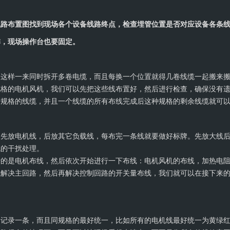
NICON
线路布置图找到现场各个设备线路终点，检查埋管位置是否对应设备各条
排，现场操作台也要固定。
网
，这样一来同时拆开多卷电缆，而且每换一个位置就得几卷线缆一起搬来
规格的电机风机，我们可以先把这些线布置好，然后进行检查，确保没有
个规格的线缆，并且一个线缆的所有布线完成后这种规格的剩余线缆就可
，先放电机线，后放其它负载线，每布完一条线就要做好标牌。先放大线
线的干扰处理。
行的是电机布线，然后依次开始进行一下布线：电机风机的布线，加热电
先解决主回路，然后再解决控制回路的开关量布线，我们就可以在接下来
记录一条，而且同规格的最好统一，比如所有的电机线最好统一为黄绿红