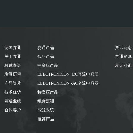
德国赛通
赛通产品
资讯动态
关于赛通
低压产品
赛通资讯
总裁寄语
中高压产品
常见问题
发展历程
ELECTRONICON -DC直流电容器
产品资质
ELECTRONICON -AC交流电容器
技术优势
特高压产品
赛通业绩
绝缘监测
合作客户
能源系统
推荐产品