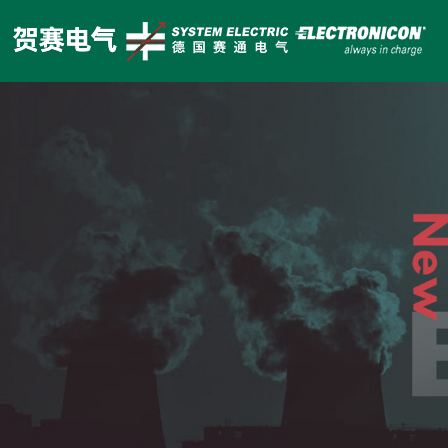
首页
德国赛通