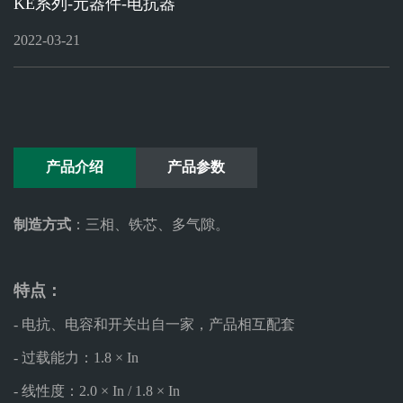
KE系列-元器件-电抗器
ELECTRONICON
赛
官网
2022-03-21
通
官
网
产品介绍
产品参数
制造方式
：三相、铁芯、多气隙。
特点：
- 电抗、电容和开关出自一家，产品相互配套
- 过载能力：1.8 × In
- 线性度：2.0 × In / 1.8 × In