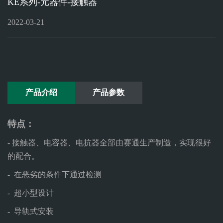
KE系列-元器件-接触器
ELECTRONICON
赛
官网
2022-03-21
通
官
网
产品介绍
产品参数
特点：
- 接触器、电容器、电抗器全部由赛通生产制造，实现很好
的配合。
- 在恶劣的条件下通过检测
- 超小型设计
- 导轨式安装