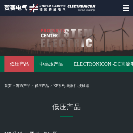
首页
德国赛通
赛通产品
低压产品
中高压产品
ELECTRONICON -DC直
资讯动态
招商合作
首页
>
赛通产品
>
低压产品
>
KE系列-元器件-接触器
资料下载
联系赛通
低压产品
德
国