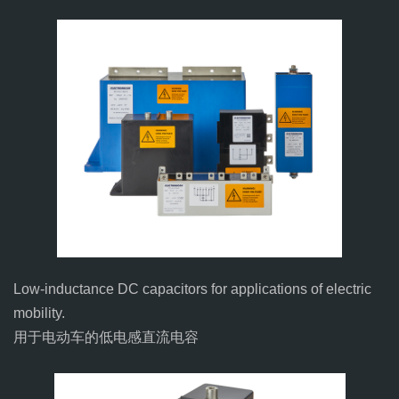
Low-inductance DC capacitors for applications of electric
mobility.
用于电动车的低电感直流电容