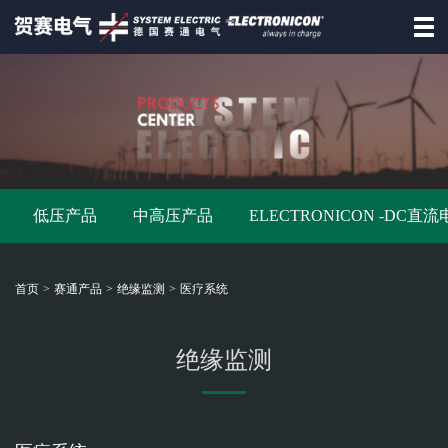
首页
德国赛通
赛通产品
低压产品
中高压产品
ELECTRONICON -DC直
资讯动态
招商合作
首页
>
赛通产品
>
绝缘监测
>
医疗系统
资料下载
联系赛通
绝缘监测
德
国