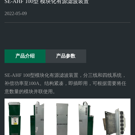
SE-AHF 100型 模块化有源滤波装置
ELECTRONICON
赛
官网
2022-05-09
通
官
网
产品介绍
产品参数
SE-AHF 100型模块化有源滤波装置，分三线和四线系统，
补偿功率至100A。结构紧凑，即插即用，可根据需要将任
意数量的模块并联使用。