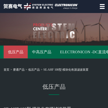
首页
德国赛通
赛通产品
低压产品
中高压产品
ELECTRONICON -DC直
资讯动态
招商合作
首页
>
赛通产品
>
低压产品
>
SE-AHF 100型 模块化有源滤波装置
资料下载
联系赛通
低压产品
德
国